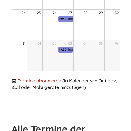
24
25
26
27
28
29
30
19:30
Training Leistungsgruppe Wolfersdorf
31
01
02
03
04
05
06
19:30
Training Leistungsgruppe Wolfersdorf
Termine abonnieren
(in Kalender wie Outlook,
iCal oder Mobilgeräte hinzufügen)
Alle Termine der